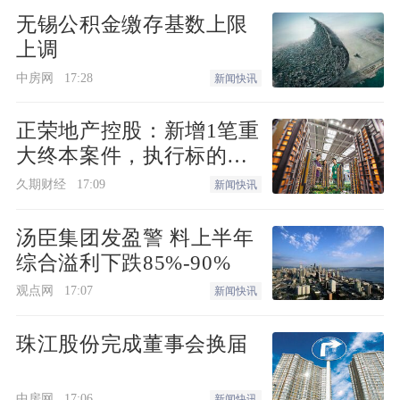
无锡公积金缴存基数上限
上调
中房网
17:28
新闻快讯
正荣地产控股：新增1笔重
大终本案件，执行标的金
额为4.73亿元
久期财经
17:09
新闻快讯
汤臣集团发盈警 料上半年
综合溢利下跌85%-90%
观点网
17:07
新闻快讯
珠江股份完成董事会换届
中房网
17:06
新闻快讯