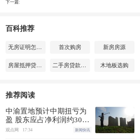
下一篇:
百科推荐
无房证明怎么开
首次购房
新房房源
房屋抵押贷款银行
二手房贷款中介
木地板选购
推荐阅读
中渝置地预计中期扭亏为
盈 股东应占净利润约3000
万港元
观点网
17:34
新闻快讯