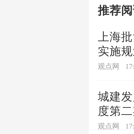
推荐阅
的职工
月以上
上海批
整为：
实施规划
0万元
年）》
观点网
17
买第二
款的，
城建发
度第二
利率2.
淮南规
观点网
17