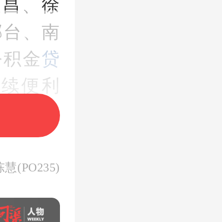
宜昌、徐
邢台、南
公积金
贷
续便利
管理中心
慧(PO235)