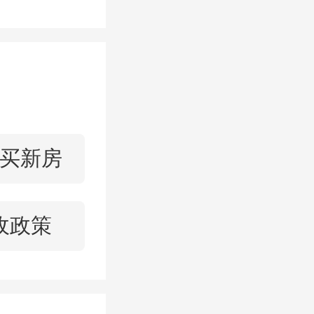
于执行的
职工贷款
金资金形
房公积金
达87%
买新房
均高达9
收政策
积金贷款