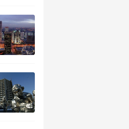
到45万
由40万
住房公积
部分采取
原先的每
每月500
停“住房
中心“异