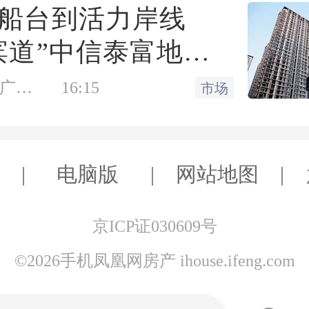
”业务。
船台到活力岸线
滨道”中信泰富地产
明确，将公积金贷款最高
首秀广州&广州滨
凤凰网房产广州站
16:15
市场
的50万元降至30万元。无
商业愿景发布，共
新封面
新政将重点支持职工购买
电脑版
网站地图
第二套改善型住房，规范
行为，抑制投资投机性购
京ICP证030609号
积金资金风险，保证住房
©2026手机凤凰网房产 ihouse.ifeng.com
健康运行。