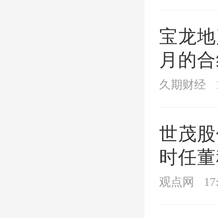
的，最
宝龙地产
元；单
月的合
元调整
39.7
久期财经
金缴存
组合贷
世茂股
月100
时任董
元，已
款280
观点网
17
商业贷