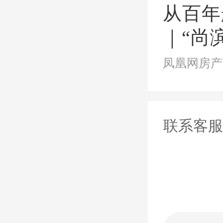
地贷款
从百年
｜“尚
无锡也
致臻系
从此前
江天地
筑水岸
读称，
联系客服
住房和
金提取
住房公
度长期