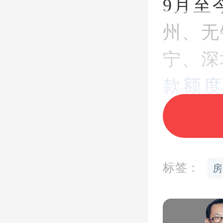
9月至
州、无
宁、深
款额
性、提
资料图
标签：
房
网站中