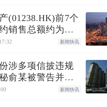
高贷款额度由50万元调整
(01238.HK)前7个
职工缴存的，最高贷款额度
约销售总额约为
到35万元。实行贷款额与
亿元 同比减少7.78%
17:32
新闻快讯
余额挂钩，购房资金不足
款。租住商品住房的，由
份涉多项信披违规
0元调整为：未婚(单身)职工
秘俞某被警告并罚
婚职工家庭每月800元；暂
万元
:00
新闻快讯
款转公积金贷款”业务及市