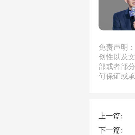
3城下
在上述
免责声明
创性以及
公积金
部或者部
何保证或
下调
南、无
上一篇:
下一篇: