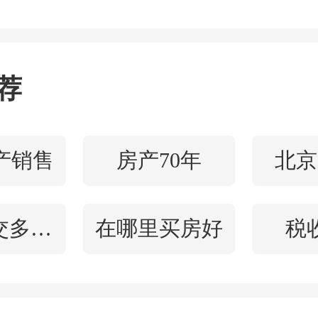
到，自2018年底以来，由
积金贷款
政策相对宽松，
需求旺盛，造成住房公积
荐
紧张，2019年1月至今，住
用率已连续几个月高位运行
产销售
房产70年
北京
尤其是北海市本级个贷率平
公积金交多久可以贷款
在哪里买房好
税
。
定，10月起，申请住房公