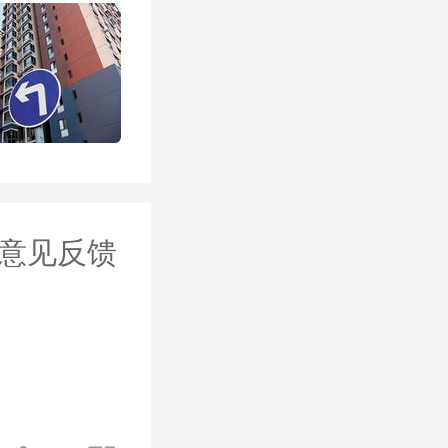
贷款额度
锡官方解
首套普通
意见反馈
住房公积
房，防范
公积金制