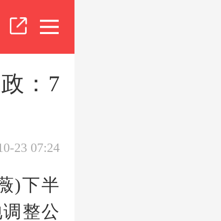
政：7
10-23 07:24
薇)下半
地调整公