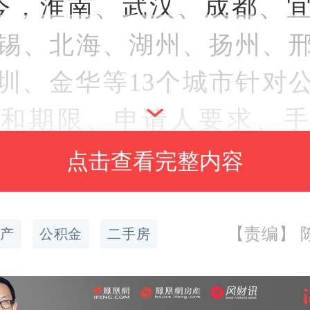
今，淮南、武汉、成都、
锡、北海、湖州、扬州、
圳、金华等13个城市针对
度
和期限、申请人要求、手
取业务等做出新规定。
点击查看完整内容
：中央国家机关住房资金
【责编】 陈
产
公积金
二手房
新经纬董湘依摄