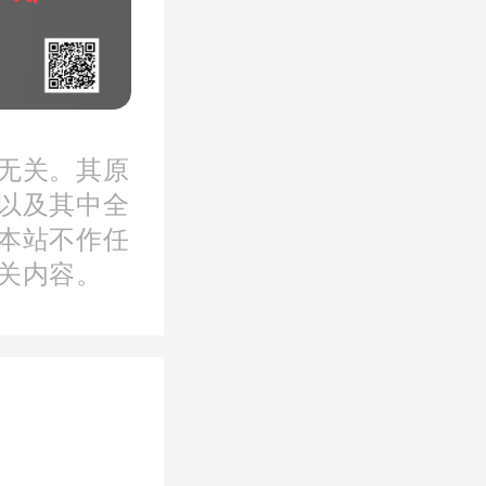
城上调了
无关。其原
以及其中全
本站不作任
关内容。
海、淮