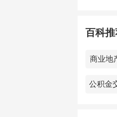
北海提
住房公
买房
的
百科推
势较为
个贷运
商业地
以上，
8.43%
北海规