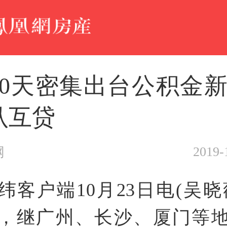
城40天密集出台公积金新
认互贷
2019-
网
纬客户端10月23日电(吴晓
，继广州、长沙、厦门等