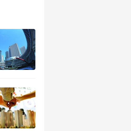
金12个
高额度调
额度至4
工家庭购
公积金贷
房公积金