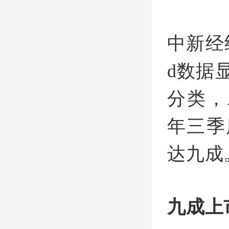
中新经纬
d数据
分类，
年三季
达九成
九成上