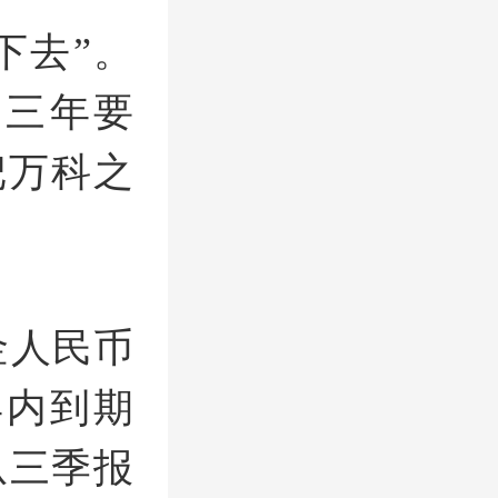
下去”。
来三年要
把万科之
。
金人民币
年内到期
从三季报