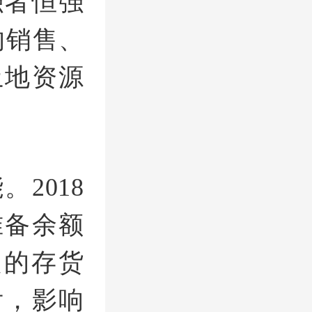
强者恒强
的销售、
土地资源
2018
准备余额
提的存货
后，影响