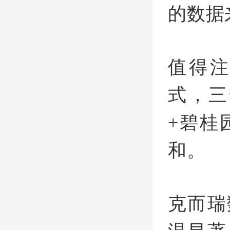
的数据
值得注
式，三
+碧桂
和。
克而瑞