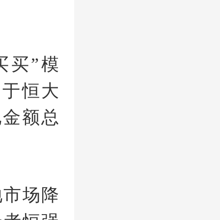
买买”模
当于恒大
地金额总
地市场降