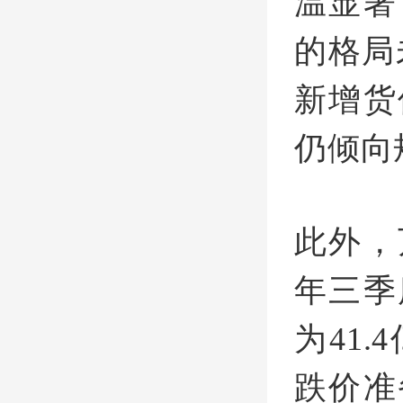
温显著
的格局
新增货
仍倾向
此外，
年三季
为41
跌价准