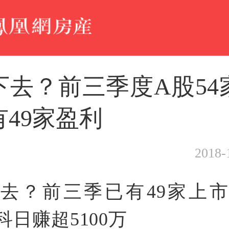
下去？前三季度A股54
49家盈利
2018-
去？前三季已有49家上
科日赚超5100万