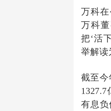
万科在
万科董
把‘活
举解读
截至今
132
有息负