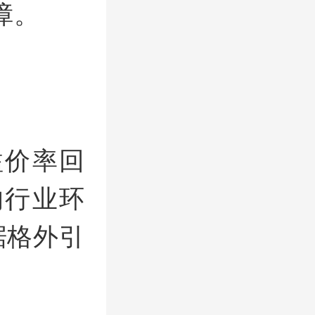
障。
溢价率回
的行业环
据格外引