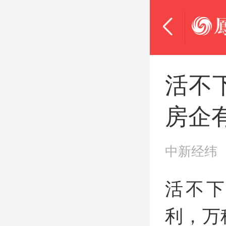
活不
房企有
中新经纬
活不下
利，万