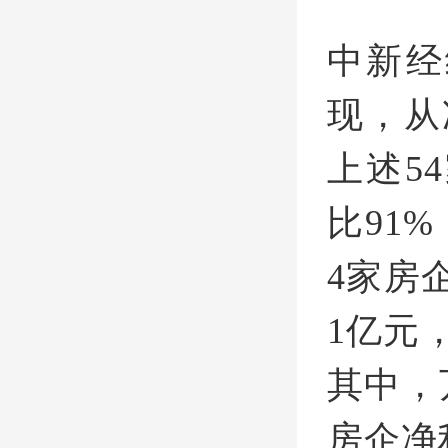
中新经
现，从
上述5
比91
4家房
1亿元
其中，
房企净