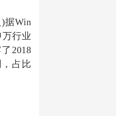
)据Win
申万行业
2018
利，占比