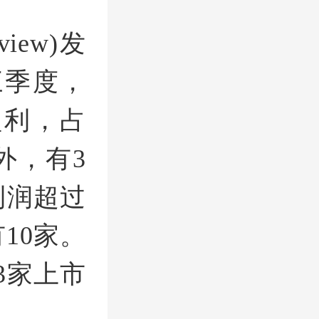
ew)发
三季度，
盈利，占
外，有3
利润超过
10家。
3家上市