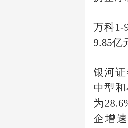
万科1
9.85
银河证
中型和
为28.
企增