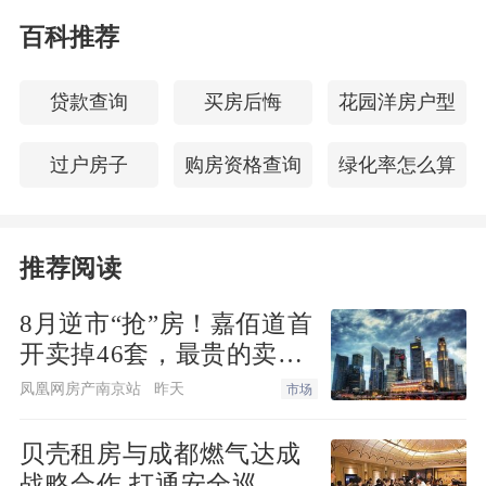
百科推荐
这些事例，一定程度上却意味着：共享汽
车真的进入了普通人的生活！只要你有驾
贷款查询
买房后悔
花园洋房户型
照和手机，没钱也能开好车，没车也能游
全国。
过户房子
购房资格查询
绿化率怎么算
共享汽车时代正式到来，一个大风口正在
形成！
推荐阅读
二、
8月逆市“抢”房！嘉佰道首
开卖掉46套，最贵的卖得
共享汽车，在中国听起来很稀罕。甚至还
最快！
凤凰网房产南京站
昨天
市场
有人说了：啥共享车？都是瞎搞，早晚要
出事。
贝壳租房与成都燃气达成
战略合作 打通安全巡