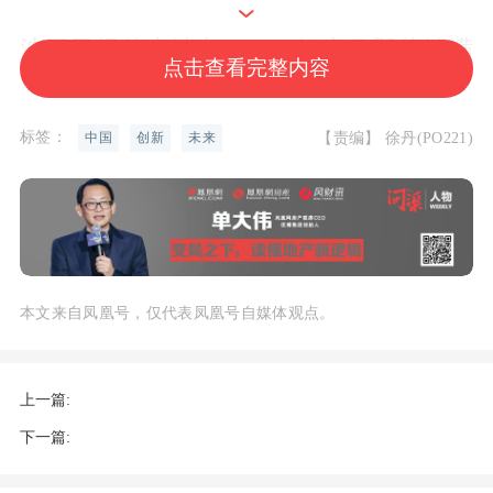
沈阳已经传来消息：1500辆宝马即将铺满
点击查看完整内容
沈阳！机场出来没车打？逛街叫车没面
子？老板，请开宝马。
标签：
【责编】 徐丹(PO221)
中国
创新
未来
更具说服力的，或是这张前几天刷了很多
人朋友圈的图片：
自从出现“共享宝马”之后，有同款车的车
本文来自凤凰号，仅代表凤凰号自媒体观点。
主就被逼疯了。
还有网友在微博上曝光视频：有人开着一
上一篇:
辆蓝色共享宝马在玩漂移，尘土飞扬，场
下一篇:
面十分惊险。