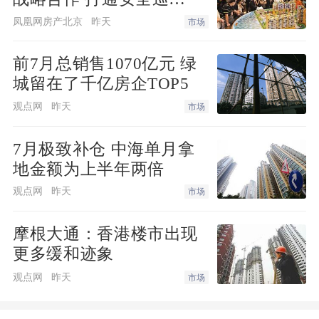
检“最后一米”
亲，别光拿泡着枸杞的保温杯，封闭了自
凤凰网房产北京
昨天
市场
己的大脑。共享汽车，并不是空穴来风，
前7月总销售1070亿元 绿
而是一种有先例可循的商业模式！
城留在了千亿房企TOP5
观点网
昨天
其实在德国，共享汽车已经满街开，成了
市场
德国人生活中必不可少的一部分。满大街
7月极致补仓 中海单月拿
的奔驰宝马新款轿车，类型多得每天一辆
地金额为上半年两倍
都开不完，随便开，随便停！
观点网
昨天
市场
在德国运营共享汽车的，不是啥不靠谱的
摩根大通：香港楼市出现
公司，而是大名鼎鼎的两个百年冤家：奔
更多缓和迹象
驰和宝马。
观点网
昨天
市场
Car2Go隶属于戴姆勒公司，车型以smart